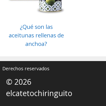
¿Qué son las
aceitunas rellenas de
anchoa?
Derechos reservados
© 2026
elcatetochiringuito