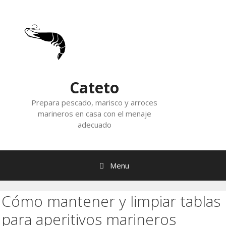
Skip
to
content
Cateto
Prepara pescado, marisco y arroces
marineros en casa con el menaje
adecuado
Menu
Cómo mantener y limpiar tablas
para aperitivos marineros